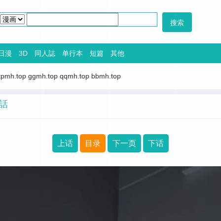
日漫
3D
同人誌
单行本
短篇
其他
tpmh.top
ggmh.top
qqmh.top
bbmh.top
3話
上话
目录
下一页
下话