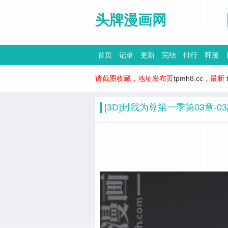
头牌漫画网
首页
记录
更新
完结
排行
韩漫
请截图收藏，地址发布页
tpmh8.cc
，最新
[3D]封我为尊第一季第03章-0